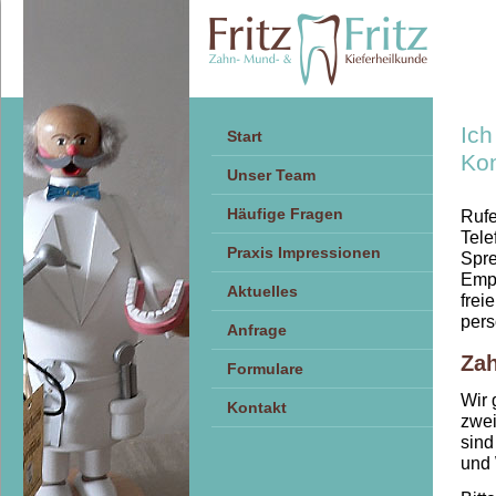
Ich
Start
Kon
Unser Team
Häufige Fragen
Rufe
Tel
Praxis Impressionen
Spre
Empf
Aktuelles
frei
pers
Anfrage
Zah
Formulare
Wir 
Kontakt
zwei
sind
und