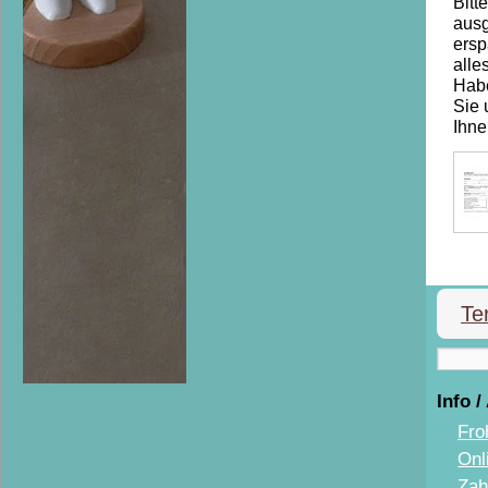
Bitt
ausg
ersp
alle
Habe
Sie 
Ihne
Te
Info /
Fro
Onl
Zah