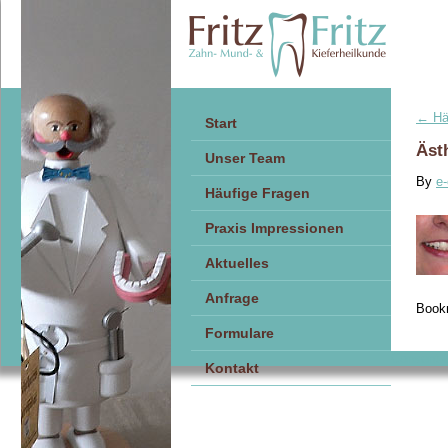
← Häu
Start
Äst
Unser Team
By
e-
Häufige Fragen
Praxis Impressionen
Aktuelles
Anfrage
Book
Formulare
Consent-
Kontakt